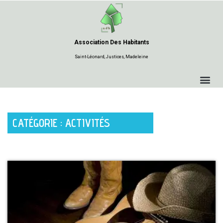
Aller
au
Association Des Habitants
contenu
Saint-Léonard, Justices, Madeleine
CATÉGORIE : ACTIVITÉS