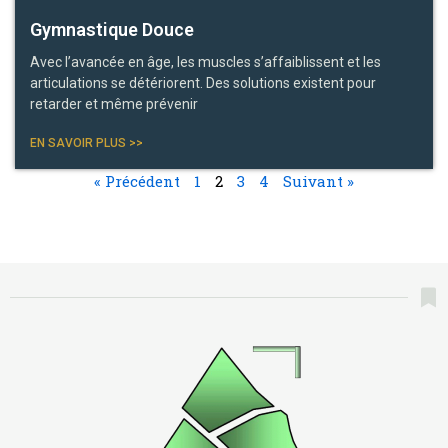
Gymnastique Douce
Avec l’avancée en âge, les muscles s’affaiblissent et les
articulations se détériorent. Des solutions existent pour
retarder et même prévenir
EN SAVOIR PLUS >>
« Précédent
1
2
3
4
Suivant »