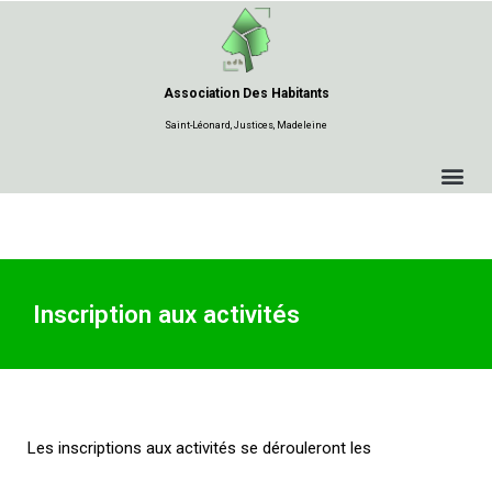
Aller
au
Association Des Habitants
contenu
Saint-Léonard, Justices, Madeleine
Inscription aux activités
Les inscriptions aux activités se dérouleront les