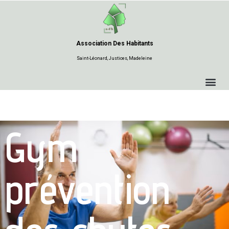
Aller
au
Association Des Habitants
contenu
Saint-Léonard, Justices, Madeleine
Gym
prévention